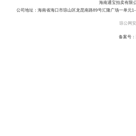
海南通宝拍卖有限公司 版权
公司地址：海南省海口市琼山区龙昆南路89号汇隆广场一单元1-801号房 联
琼公网安备
备案号：琼