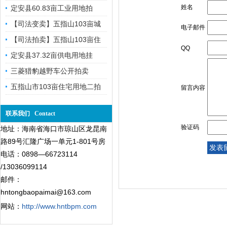
姓名
定安县60.83亩工业用地拍
【司法变卖】五指山103亩城
电子邮件
【司法拍卖】五指山103亩住
QQ
定安县37.32亩供电用地挂
三菱猎豹越野车公开拍卖
五指山市103亩住宅用地二拍
留言内容
联系我们 Contact
验证码
地址：海南省海口市琼山区龙昆南
路89号汇隆广场一单元1-801号房
电话：0898—66723114
/13036099114
邮件：
hntongbaopaimai@163.com
网站：
http://www.hntbpm.com