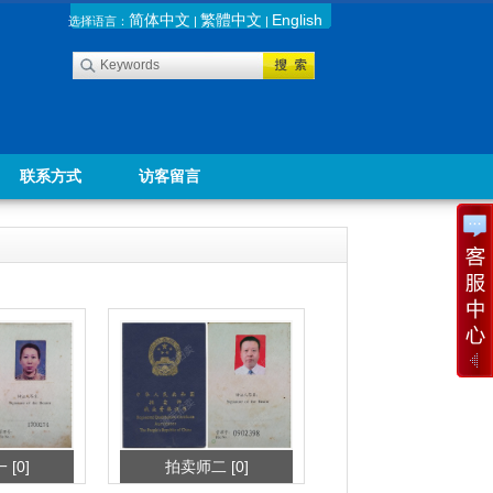
简体中文
繁體中文
English
选择语言：
|
|
联系方式
访客留言
[0]
拍卖师二 [0]