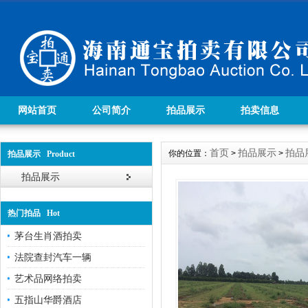
网站首页
公司简介
拍品展示
拍卖信息
首页
拍品展示
拍品
你的位置：
>
>
拍品展示 Product
拍品展示
热门拍品 Hot
茅台生肖酒拍卖
法院查封汽车一辆
艺术品网络拍卖
五指山华爵酒店