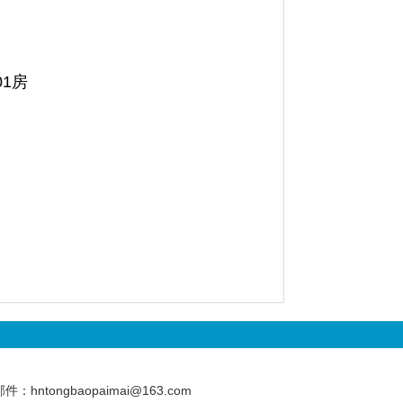
1
房
tongbaopaimai@163.com