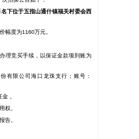
司
名下位于五指山通什镇福关村委会西
增价幅度
为
1160万元。
情并办理竞买手续，以保证金款项到账为
股份有限公司海口龙珠支行；账号：
证金 。
用权。
报告。