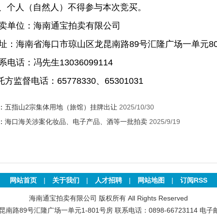
、个人（自然人）不得参与本次竞买。
卖单位：海南通宝拍卖有限公司
址：海南省海口市琼山区龙昆南路
89号汇隆广场一单元80
系电话：冯先生
13036099114
方监督电话：
65778330、65301031
：
五指山2宗集体用地（旅馆）挂牌出让
2025/10/30
：
海口海关涉案化妆品、电子产品、酒等一批拍卖
2025/9/19
网站首页
|
关于我们
|
人才招聘
|
网站地图
|
订阅RSS
海南通宝拍卖有限公司 版权所有 All Rights Reserved
号汇隆广场一单元1-801号房 联系电话：0898-66723114 电子邮件：hn