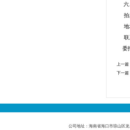
六
拍
地
联
委托
上一篇
下一篇
公司地址：海南省海口市琼山区龙昆南路89