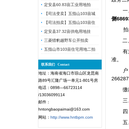
定安县60.83亩工业用地拍
一
【司法变卖】五指山103亩城
侧
68
【司法拍卖】五指山103亩住
拍
定安县37.32亩供电用地挂
二
三菱猎豹越野车公开拍卖
五指山市103亩住宅用地二拍
有
准。
联系我们 Contact
户
地址：海南省海口市琼山区龙昆南
26628
路89号汇隆广场一单元1-801号房
电话：0898—66723114
缴
/13036099114
三
邮件：
hntongbaopaimai@163.com
网站：
http://www.hntbpm.com
五