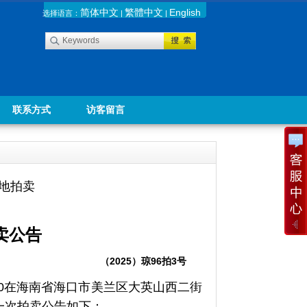
简体中文
繁體中文
English
选择语言：
|
|
联系方式
访客留言
用地拍卖
卖公告
（
2025）
琼
96拍3号
0:30在海南省海口市美兰区大英山西二街
一次拍卖公告如下：