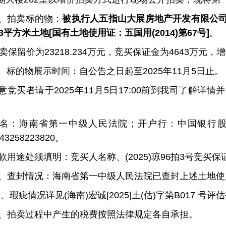
、拍卖标的物：
被执行人五指山大展房地产开发有限公
693平方米土地[国有土地使用证：五
国用
(2014)第67号]
。
卖保留价为
23218.234万元，竞
买保证金为
4643万元，
、
标的物展示时间：自公告之日起至
2025年
11月5
日
止。
意竞买者请于
2025年
11月5日17:00前到我司了解详
名：海南省第一中级人民法院；开户行：中国银行
743258223820。
款用途处须填明：
竞买人名称、
(2025)琼96拍3号竞买保
、查封情况：海南省第一中级人民法院已查封上述土地使
四
、瑕疵情况详见
(海南)宏诚[2025]土(估)字第B017
号评估
、拍卖过程中产生的税费按照法律规定各自承担。