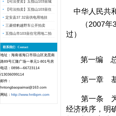
【司法变卖】五指山103亩城
中华人民共和
【司法拍卖】五指山103亩住
定安县37.32亩供电用地挂
（2007年
三菱猎豹越野车公开拍卖
过）
五指山市103亩住宅用地二拍
联系我们 Contact
地址：海南省海口市琼山区龙昆南
第一编 
路89号汇隆广场一单元1-801号房
电话：0898—66723114
/13036099114
第一章 基
邮件：
hntongbaopaimai@163.com
网站：
http://www.hntbpm.com
第一条 为了
经济秩序，明