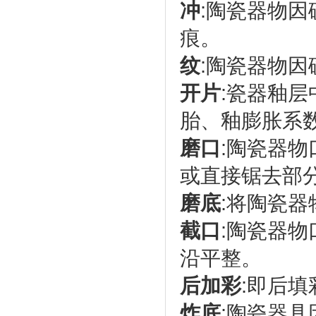
冲
:陶瓷器物
痕。
纹
:陶瓷器物
开片
:瓷器釉
胎、釉膨胀系
磨口
:陶瓷器
或直接锯去部
磨底
:将陶瓷
截口
:陶瓷器
沿平整。
后加彩
:即后
炸底
:陶瓷器