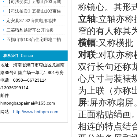
【司法变卖】五指山103亩城
称镜心。其形
【司法拍卖】五指山103亩住
立轴
:立轴亦
定安县37.32亩供电用地挂
窄的有人称其为
三菱猎豹越野车公开拍卖
五指山市103亩住宅用地二拍
横幅
:又称横
对联
:对联亦
联系我们 Contact
双行长句还称
地址：海南省海口市琼山区龙昆南
路89号汇隆广场一单元1-801号房
心尺寸与装裱
电话：0898—66723114
/13036099114
为上联（亦称
邮件：
屏
:屏亦称扇
hntongbaopaimai@163.com
网站：
http://www.hntbpm.com
正面粘贴绢画
相连的特点结