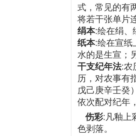
式，常见的有
将若干张单片
绢本
:绘在绢
纸本
:绘在宣
水的是生宣；
干支纪年法
:
历，对农事有
戊己庚辛壬癸
依次配对纪年
伤彩
:凡釉
色剥落。