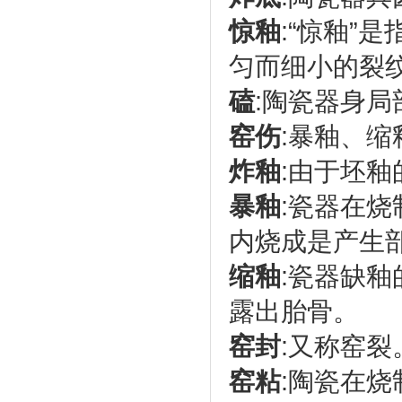
惊釉
:“惊釉”
匀而细小的裂
磕
:陶瓷器身
窑伤
:暴釉、
炸釉
:由于坯
暴釉
:瓷器在
内烧成是产生
缩釉
:瓷器缺
露出胎骨。
窑封
:又称窑
窑粘
:陶瓷在