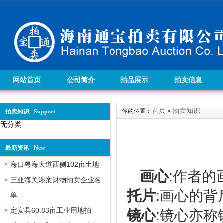
网站首页
公司简介
拍品展示
拍卖信息
首页
拍卖知识
你的位置：
>
拍卖知识 Support
无分类
最新资讯 New
海口粤海大道西侧102亩土地
画心
:作者
三亚海关涉案财物拍卖企业名
托片
:画心的
单
定安县60.83亩工业用地拍
镜心
:镜心亦