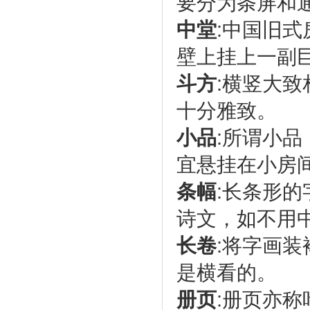
要分为条屏和
中堂
:中国旧
壁上挂上一副巨
斗方
:横竖大
十分雅致。
小品
:所谓小
宜悬挂在小房
条幅
:长条形
诗文，如不用
长卷
:将字画
是横看的。
册页
:册页亦